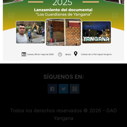
Telefonos: (07) 2199062 / 0992111914
Correo Electrónico: gadyangana@gmail.com
Dirección: Arsenio Castillo y Luis Felipe Luzuriaga
SÍGUENOS EN:
Todos los derechos reservados © 2026 - GAD
Yangana