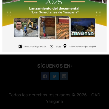
Telefonos: (07) 2199062 / 0992111914
Correo Electrónico: gadyangana@gmail.com
Dirección: Arsenio Castillo y Luis Felipe Luzuriaga
SÍGUENOS EN:
Todos los derechos reservados © 2026 - GAD
Yangana