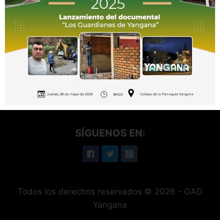
Telefonos: (07) 2199062 / 0992111914
Correo Electrónico: gadyangana@gmail.com
Dirección: Arsenio Castillo y Luis Felipe Luzuriaga
SÍGUENOS EN:
Todos los derechos reservados © 2026 - GAD
Yangana