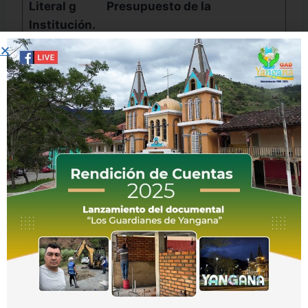
Literal g
Presupuesto de la
Institución.
BALANCE DE
COMPROBACION.
CEDULA DE GASTOS
CEDULA DE INGRESOS
ESTADO EJECUCION
PRESUPUESTARIA.
ESTADO DE RESULTADOS
ESTADO SITUACION
FINANCIERA.
FLUJO DE EFECTIVO.