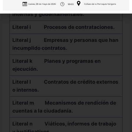
Literal h
Resultados de auditorías
internas y gubernamentales.
Literal i
Procesos de contrataciones.
Literal j
Empresas y personas que han
incumplido contratos.
Literal k
Planes y programas en
ejecución.
Literal l
Contratos de crédito externos
o internos.
Literal m
Mecanismos de rendición de
cuentas a la ciudadanía.
Literal n
Viáticos, informes de trabajo
y justificativos.