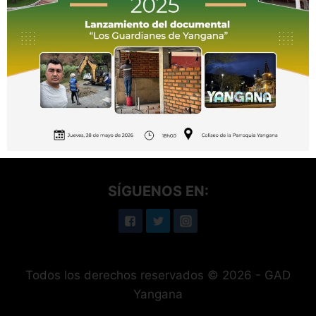
Telefonos: (07) 2199062 / 0992111914
Correo Electrónico: gadyangana@gmail.com
Dirección: Arsenio Castillo y Luis Felipe Luzuriaga
SÍGUENOS EN:
Todos los derechos reservados © 2026 - GAD
Yangana